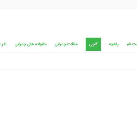
ت نام
راهچه
کاچی
مقالات چمرانی
خانواده های چمرانی
نذر 