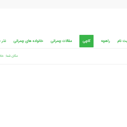
ت نام
راهچه
کاچی
مقالات چمرانی
خانواده های چمرانی
نذر 
مکان شما:
خان