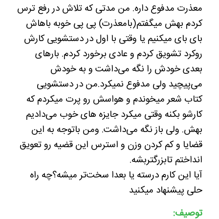
معذرت مدفوع داره.‌ من مدتی که تلاش در رفع ترس
کردم بهش میگفتم(بامعذرت) پی پی خوبه باهاش
بای بای میکنیم یا وقتی با اول در دستشویی کارش
روکرد تشویق کردم و عادی برخورد کردم. بارهای
بعدی خودش را نگه می‌داشت و به خودش
می‌پیچید ولی مدفوع نمیکرد‌.من در دستشویی
کتاب شعر میخوندم و هواسش رو پرت میکردم که
کارشو بکنه وقتی میکرد جایزه های خوب می‌دادیم
بهش. ولی باز نگه می‌داشت. ومن باتوجه به این
قضایا و کم کردن وزن و استرس این قضیه رو تعویق
انداختم تابزرگتربشه.
آیا این کارم درسته یا بعدا سخت‌تر میشه؟چه راه
حلی پیشنهاد میکنید
توصیف: