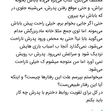
مختلف می‌کنن، کتاب می‌بره می‌ده باباش بخونه
براش، و حتی موقع رفتن پدرش، می‌شینه جلوی در
که باباش نره بیرون.
حتی اگر جایی بخوام برم، خیلی راحت پیش باباش
می‌مونه. اما توی جمع مثلا خانه مادربزرگش مدام
می‌گوید بابا نیا! حتی به محض ورود پدرش ناراحت
می‌شود، نمی‌گذارد آنجا ب اسباب بازی هایش
نزدیک شود و سراغش نمی‌رود. پدرش ب رویش
نمی آورد اما من متوجه میشوم ک خیلی ناراحت
می‌شود.
میخواستم بپرسم علت این رفتارها چیست؟ و اینکه
آیا این رفتار طبیعی‌ست؟
در کل برای تقویت روابط دخترم با پدرش چه کار
باید بکنم.