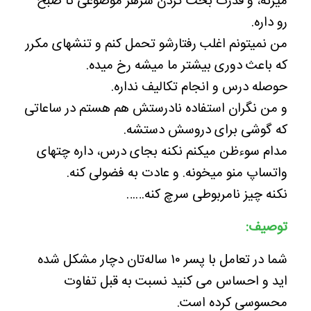
میزنه، و قدرت بحث کردن سرهر موضوعی تا صبح
رو داره.
من نمیتونم اغلب رفتارشو تحمل کنم و تنشهای مکرر
که باعث دوری بیشتر ما میشه رخ میده.
حوصله درس و انجام تکالیف نداره.
و من نگران استفاده نادرستش هم هستم در ساعاتی
که گوشی برای دروسش دستشه.
مدام سوءظن میکنم نکنه بجای درس، داره چتهای
واتساپ منو میخونه. و عادت به فضولی کنه.
نکنه چیز نامربوطی سرچ کنه……
توصیف:
شما در تعامل با پسر ۱۰ ساله‌تان دچار مشکل شده
اید و احساس می کنید نسبت به قبل تفاوت
محسوسی کرده است.