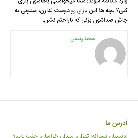
وارد مکالمه شوید: شما میخواستی باهاشون بازی
کنی؟ بچه ها این بازی رو دوست ندارن، میتونی به
جاش صداشون بزنی که ناراحتم نشن.
محیا ربیعی
آدرس ما
ادبستان پسرانه: تهران، میدان خراسان، جنب پاساژ