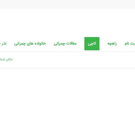
ت نام
راهچه
کاچی
مقالات چمرانی
خانواده های چمرانی
نذر 
مکان شما: