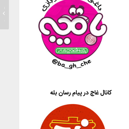
پیش ثب
چمرانی.
کانال غاچ در پیام رسان بله