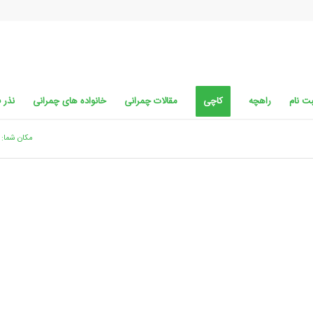
ت نام
راهچه
کاچی
مقالات چمرانی
خانواده های چمرانی
نذر 
مکان شما: